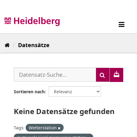
Überspringen
zum
Inhalt
Toggl
navig
Datensätze
Sortieren nach
Keine Datensätze gefunden
Tags:
Wetterstation