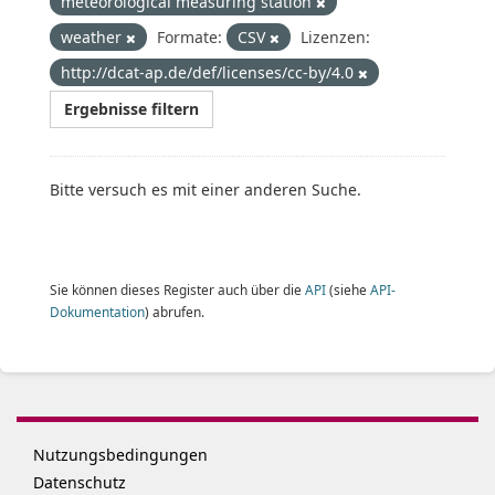
meteorological measuring station
weather
Formate:
CSV
Lizenzen:
http://dcat-ap.de/def/licenses/cc-by/4.0
Ergebnisse filtern
Bitte versuch es mit einer anderen Suche.
Sie können dieses Register auch über die
API
(siehe
API-
Dokumentation
) abrufen.
Nutzungsbedingungen
Datenschutz