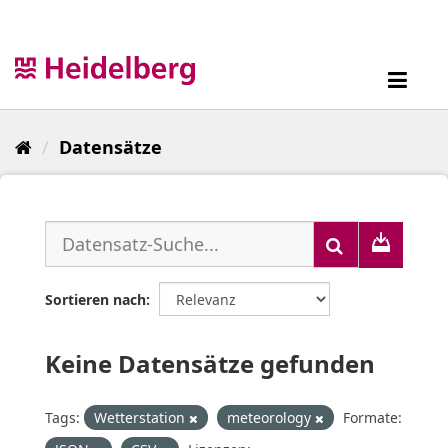
Überspringen
zum
Inhalt
Toggl
navig
Datensätze
Sortieren nach
Keine Datensätze gefunden
Tags:
Wetterstation
meteorology
Formate: