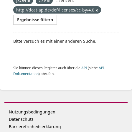
JSON
CSV
Lizenzen:
http://dcat-ap.de/def/licenses/cc-by/4.0
Ergebnisse filtern
Bitte versuch es mit einer anderen Suche.
Sie können dieses Register auch über die
API
(siehe
API-
Dokumentation
) abrufen.
Nutzungsbedingungen
Datenschutz
Barrierefreiheitserklärung