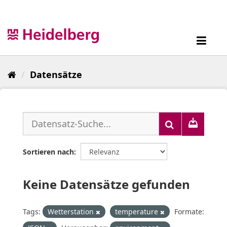
Überspringen
zum
Inhalt
Toggl
navig
Datensätze
Sortieren nach
Keine Datensätze gefunden
Tags:
Wetterstation
temperature
Formate: