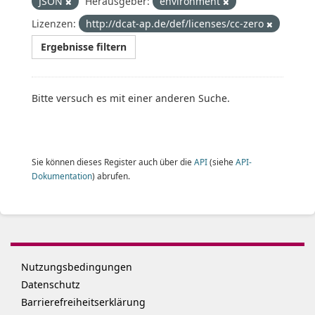
JSON
Herausgeber:
environment
Lizenzen:
http://dcat-ap.de/def/licenses/cc-zero
Ergebnisse filtern
Bitte versuch es mit einer anderen Suche.
Sie können dieses Register auch über die
API
(siehe
API-
Dokumentation
) abrufen.
Nutzungsbedingungen
Datenschutz
Barrierefreiheitserklärung