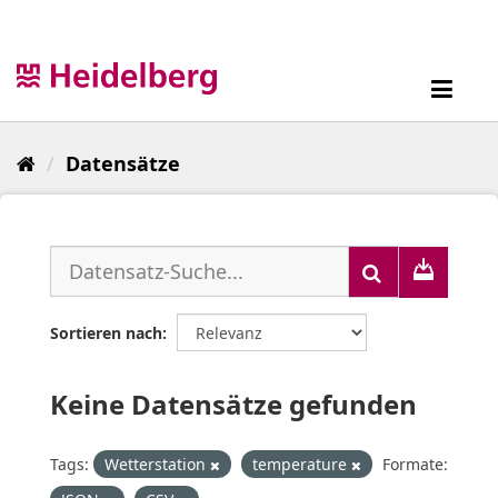
Überspringen
zum
Inhalt
Toggl
navig
Datensätze
Sortieren nach
Keine Datensätze gefunden
Tags:
Wetterstation
temperature
Formate: