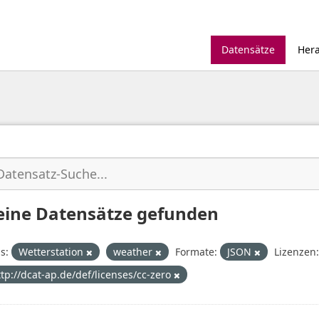
Datensätze
Her
eine Datensätze gefunden
s:
Wetterstation
weather
Formate:
JSON
Lizenzen:
ttp://dcat-ap.de/def/licenses/cc-zero