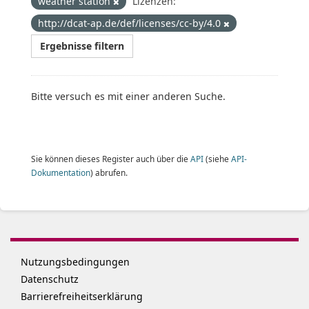
weather station
Lizenzen:
http://dcat-ap.de/def/licenses/cc-by/4.0
Ergebnisse filtern
Bitte versuch es mit einer anderen Suche.
Sie können dieses Register auch über die
API
(siehe
API-
Dokumentation
) abrufen.
Nutzungsbedingungen
Datenschutz
Barrierefreiheitserklärung