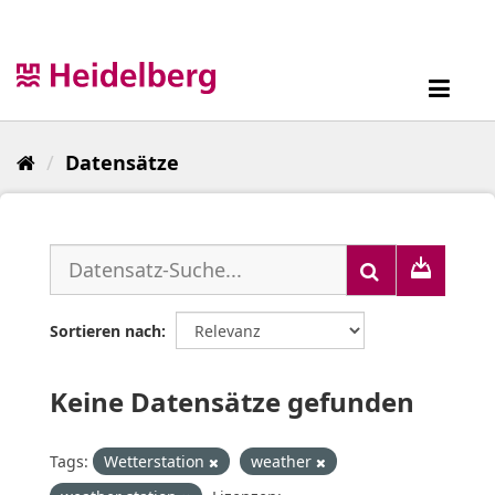
Überspringen
zum
Inhalt
Toggl
navig
Datensätze
Sortieren nach
Keine Datensätze gefunden
Tags:
Wetterstation
weather