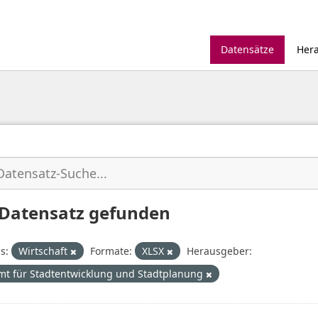
Datensätze
Her
 Datensatz gefunden
s:
Wirtschaft
Formate:
XLSX
Herausgeber:
mt für Stadtentwicklung und Stadtplanung