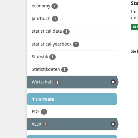
St
economy
1
Im 
unt
Jahrbuch
1
XL
statistical data
1
statistical yearbook
1
Sie
Statistik
1
Statistikdaten
1
Wirtschaft
1
Formate
PDF
1
XLSX
1