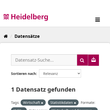
Überspringen
zum
Inhalt
Toggl
navig
Datensätze
Sortieren nach
1 Datensatz gefunden
Tags:
Wirtschaft
Statistikdaten
Formate: