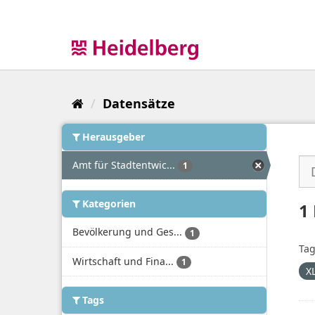
Überspringen
zum
Inhalt
Datensätze
Herausgeber
Amt für Stadtentwic...
1
Kategorien
1
Bevölkerung und Ges...
1
Tag
Wirtschaft und Fina...
1
X
Tags