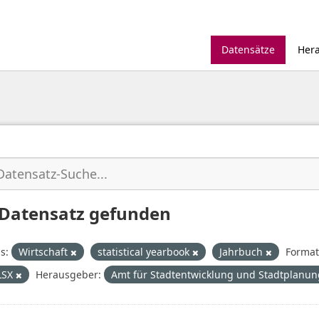
Datensätze
Her
 Datensatz gefunden
s:
Wirtschaft
statistical yearbook
Jahrbuch
Format
LSX
Herausgeber:
Amt für Stadtentwicklung und Stadtplanu