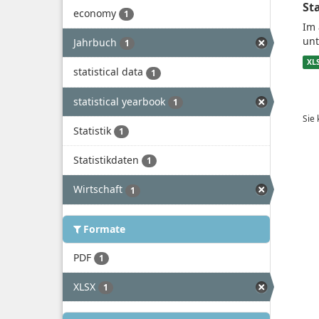
St
economy
1
Im 
unt
Jahrbuch
1
XL
statistical data
1
statistical yearbook
1
Sie
Statistik
1
Statistikdaten
1
Wirtschaft
1
Formate
PDF
1
XLSX
1