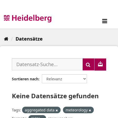
Überspringen
zum
Inhalt
Toggl
navig
Datensätze
Sortieren nach
Keine Datensätze gefunden
Tags:
aggregated data
meteorology