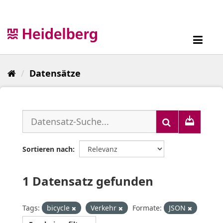
Überspringen
zum
Inhalt
Toggl
navig
Datensätze
Sortieren nach
1 Datensatz gefunden
Tags:
bicycle
Verkehr
Formate:
JSON