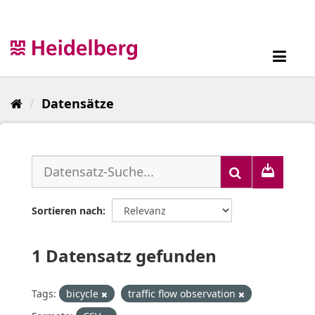
Überspringen
zum
Inhalt
Toggl
navig
Datensätze
Sortieren nach
1 Datensatz gefunden
Tags:
bicycle
traffic flow observation