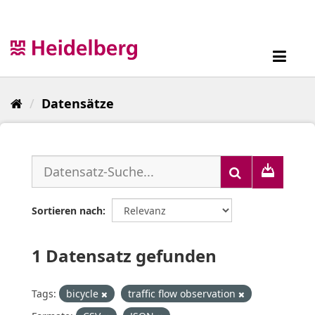
Überspringen
zum
Inhalt
Toggl
navig
Datensätze
Sortieren nach
1 Datensatz gefunden
Tags:
bicycle
traffic flow observation