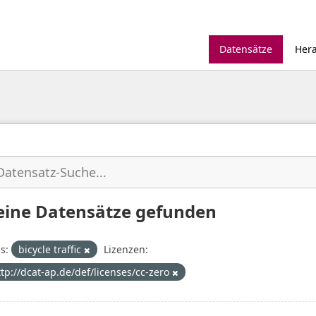
Datensätze
Her
eine Datensätze gefunden
s:
bicycle traffic
Lizenzen:
ttp://dcat-ap.de/def/licenses/cc-zero