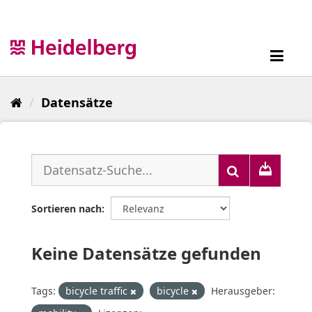
Überspringen
zum
Inhalt
Toggl
navig
Datensätze
Sortieren nach
Keine Datensätze gefunden
Tags:
bicycle traffic
bicycle
Herausgeber: