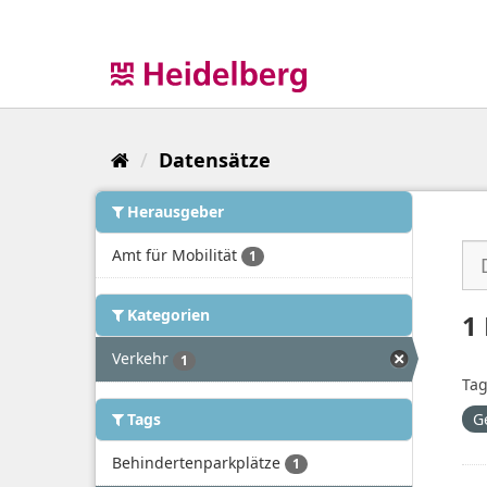
Überspringen
zum
Inhalt
Datensätze
Herausgeber
Amt für Mobilität
1
Kategorien
1
Verkehr
1
Tag
Tags
G
Behindertenparkplätze
1