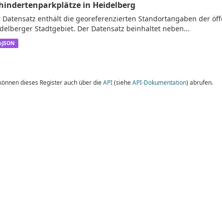
hindertenparkplätze in Heidelberg
 Datensatz enthält die georeferenzierten Standortangaben der öf
delberger Stadtgebiet. Der Datensatz beinhaltet neben...
oJSON
 können dieses Register auch über die
API
(siehe
API-Dokumentation
) abrufen.