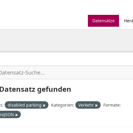
Datensätze
Her
 Datensatz gefunden
s:
disabled parking
Kategorien:
Verkehr
Formate:
eoJSON