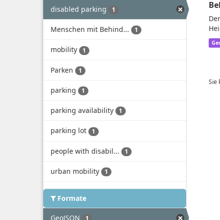
Be
disabled parking
1
Der
Hei
Menschen mit Behind...
1
Ge
mobility
1
Parken
1
Sie
parking
1
parking availability
1
parking lot
1
people with disabil...
1
urban mobility
1
Formate
GeoJSON
1