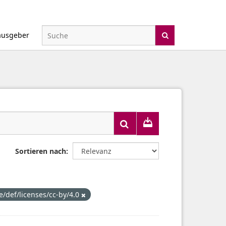
ausgeber
Sortieren nach
e/def/licenses/cc-by/4.0