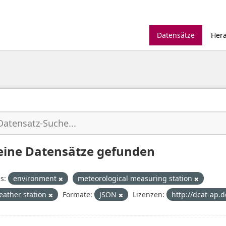
Datensätze
Her
eine Datensätze gefunden
s:
environment
meteorological measuring station
eather station
Formate:
JSON
Lizenzen:
http://dcat-ap.d