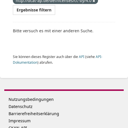
http://dcat-ap.de/def/licenses/cc-by/4.0
Ergebnisse filtern
Bitte versuch es mit einer anderen Suche.
Sie können dieses Register auch über die
API
(siehe
API-
Dokumentation
) abrufen.
Nutzungsbedingungen
Datenschutz
Barrierefreiheitserklärung
Impressum
CKAN-API