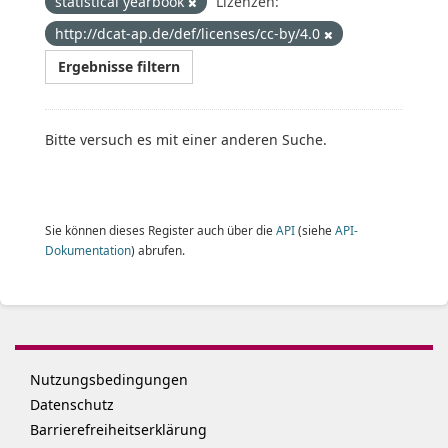
statistical yearbook
Lizenzen:
http://dcat-ap.de/def/licenses/cc-by/4.0
Ergebnisse filtern
Bitte versuch es mit einer anderen Suche.
Sie können dieses Register auch über die
API
(siehe
API-
Dokumentation
) abrufen.
Nutzungsbedingungen
Datenschutz
Barrierefreiheitserklärung