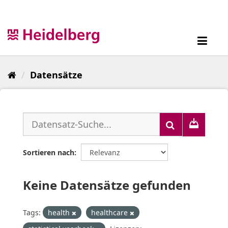
Überspringen
zum
Inhalt
Toggl
navig
Datensätze
Sortieren nach
Keine Datensätze gefunden
Tags:
health
healthcare