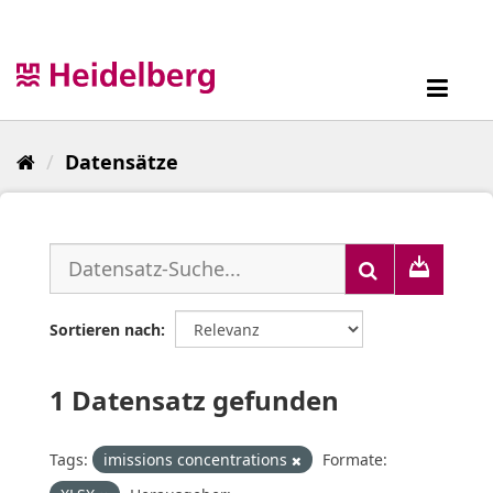
Überspringen
zum
Inhalt
Toggl
navig
Datensätze
Sortieren nach
1 Datensatz gefunden
Tags:
imissions concentrations
Formate: