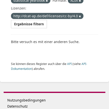
statistical yearbook
Formate:
XLSX
Lizenzen:
http://dcat-ap.de/def/licenses/cc-by/4.0
Ergebnisse filtern
Bitte versuch es mit einer anderen Suche.
Sie können dieses Register auch über die
API
(siehe
API-
Dokumentation
) abrufen.
Nutzungsbedingungen
Datenschutz