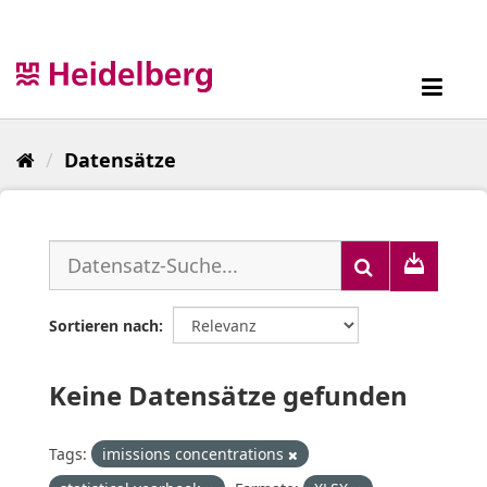
Überspringen
zum
Inhalt
Toggl
navig
Datensätze
Sortieren nach
Keine Datensätze gefunden
Tags:
imissions concentrations