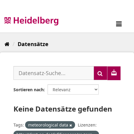
Überspringen
zum
Inhalt
Toggl
navig
Datensätze
Sortieren nach
Keine Datensätze gefunden
Tags:
meteorological data
Lizenzen: