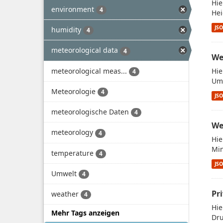
Hie
environment
4
Hei
JS
humidity
4
meteorological data
4
We
meteorological meas...
Hie
4
Umw
Meteorologie
4
JS
meteorologische Daten
4
We
meteorology
4
Hie
Min
temperature
4
JS
Umwelt
4
Pr
weather
4
Hie
Mehr Tags anzeigen
Dru