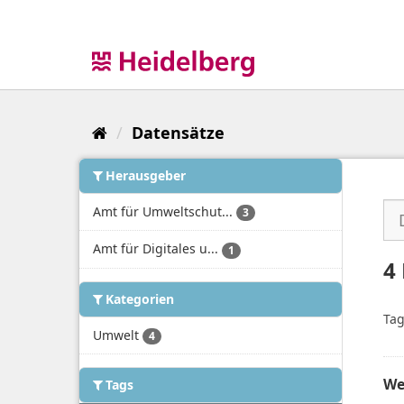
Überspringen
zum
Inhalt
Datensätze
Herausgeber
Amt für Umweltschut...
3
Amt für Digitales u...
1
4
Kategorien
Tag
Umwelt
4
We
Tags