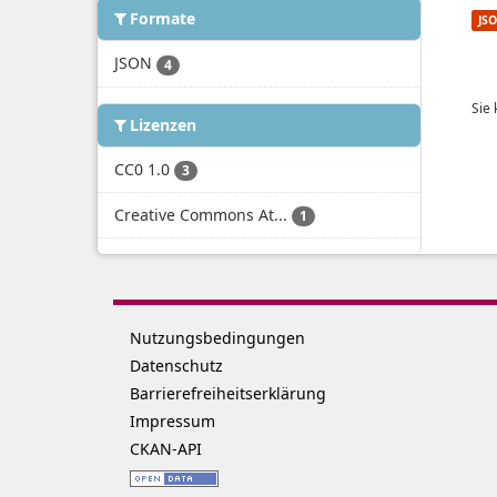
Formate
JS
JSON
4
Sie
Lizenzen
CC0 1.0
3
Creative Commons At...
1
Nutzungsbedingungen
Datenschutz
Barrierefreiheitserklärung
Impressum
CKAN-API