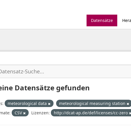
Datensätze
Her
eine Datensätze gefunden
s:
meteorological data
meteorological measuring station
mate:
CSV
Lizenzen:
http://dcat-ap.de/def/licenses/cc-zero