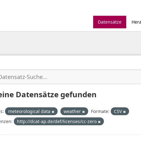
Datensätze
Her
eine Datensätze gefunden
s:
meteorological data
weather
Formate:
CSV
enzen:
http://dcat-ap.de/def/licenses/cc-zero