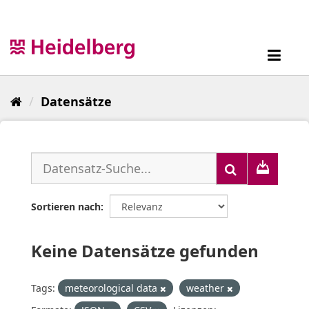
Überspringen
zum
Inhalt
Toggl
navig
Datensätze
Sortieren nach
Keine Datensätze gefunden
Tags:
meteorological data
weather