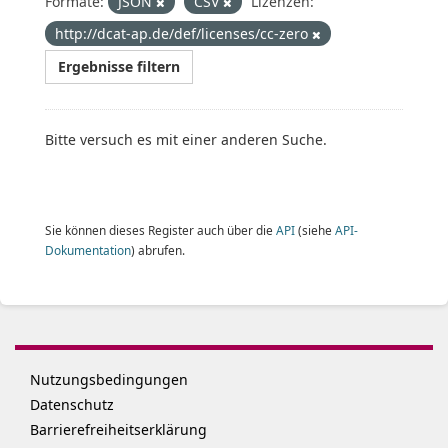
Formate:
JSON
CSV
Lizenzen:
http://dcat-ap.de/def/licenses/cc-zero
Ergebnisse filtern
Bitte versuch es mit einer anderen Suche.
Sie können dieses Register auch über die
API
(siehe
API-
Dokumentation
) abrufen.
Nutzungsbedingungen
Datenschutz
Barrierefreiheitserklärung