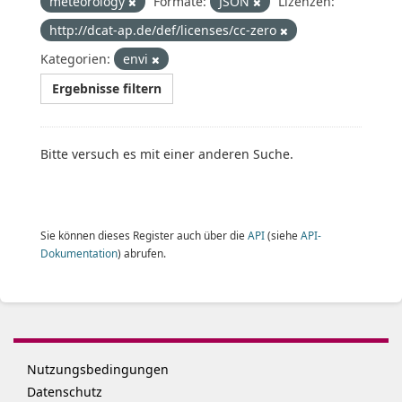
meteorology
Formate:
JSON
Lizenzen:
http://dcat-ap.de/def/licenses/cc-zero
Kategorien:
envi
Ergebnisse filtern
Bitte versuch es mit einer anderen Suche.
Sie können dieses Register auch über die
API
(siehe
API-
Dokumentation
) abrufen.
Nutzungsbedingungen
Datenschutz