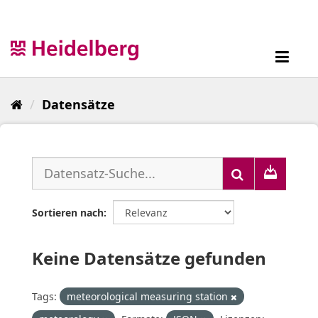
Überspringen
zum
Inhalt
Toggl
navig
Datensätze
Sortieren nach
Keine Datensätze gefunden
Tags:
meteorological measuring station