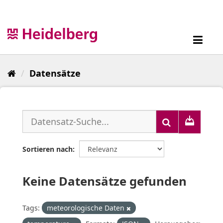
Überspringen
zum
Inhalt
Toggl
navig
Datensätze
Sortieren nach
Keine Datensätze gefunden
Tags:
meteorologische Daten