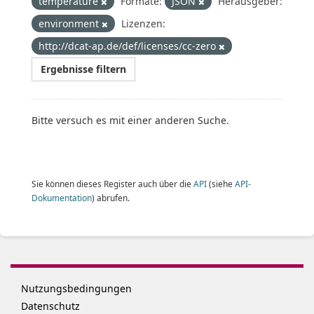
temperature
Formate:
JSON
Herausgeber:
environment
Lizenzen:
http://dcat-ap.de/def/licenses/cc-zero
Ergebnisse filtern
Bitte versuch es mit einer anderen Suche.
Sie können dieses Register auch über die
API
(siehe
API-
Dokumentation
) abrufen.
Nutzungsbedingungen
Datenschutz