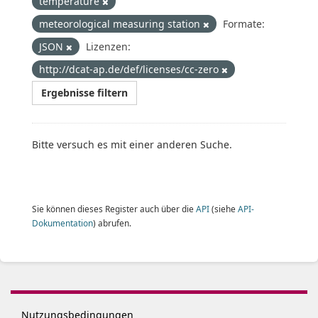
temperature
meteorological measuring station
Formate:
JSON
Lizenzen:
http://dcat-ap.de/def/licenses/cc-zero
Ergebnisse filtern
Bitte versuch es mit einer anderen Suche.
Sie können dieses Register auch über die
API
(siehe
API-
Dokumentation
) abrufen.
Nutzungsbedingungen