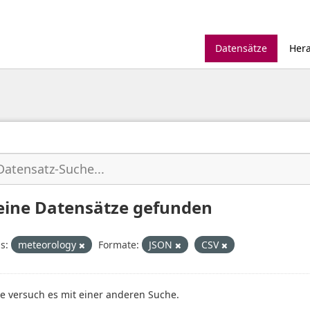
Datensätze
Her
eine Datensätze gefunden
s:
meteorology
Formate:
JSON
CSV
te versuch es mit einer anderen Suche.