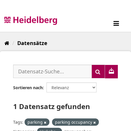
Überspringen
zum
Inhalt
Toggl
navig
Datensätze
Sortieren nach
1 Datensatz gefunden
Tags:
parking
parking occupancy