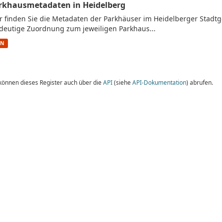
rkhausmetadaten in Heidelberg
r finden Sie die Metadaten der Parkhäuser im Heidelberger Stadtge
deutige Zuordnung zum jeweiligen Parkhaus...
ON
 können dieses Register auch über die
API
(siehe
API-Dokumentation
) abrufen.