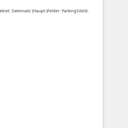
biet. Datensatz (Haupt-)Felder: ParkingSiteId: