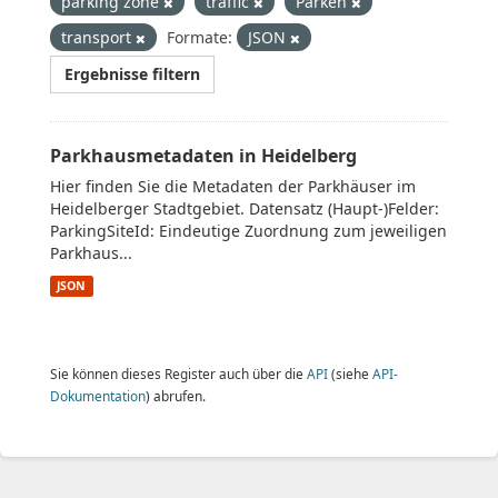
parking zone
traffic
Parken
transport
Formate:
JSON
Ergebnisse filtern
Parkhausmetadaten in Heidelberg
Hier finden Sie die Metadaten der Parkhäuser im
Heidelberger Stadtgebiet. Datensatz (Haupt-)Felder:
ParkingSiteId: Eindeutige Zuordnung zum jeweiligen
Parkhaus...
JSON
Sie können dieses Register auch über die
API
(siehe
API-
Dokumentation
) abrufen.