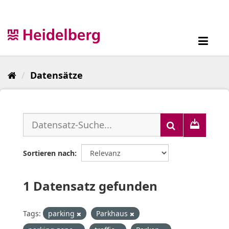
Überspringen
zum
Inhalt
Toggl
navig
Datensätze
Sortieren nach
1 Datensatz gefunden
Tags:
parking
Parkhaus