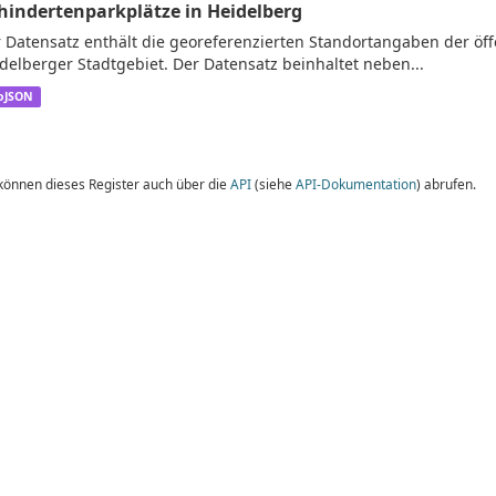
hindertenparkplätze in Heidelberg
 Datensatz enthält die georeferenzierten Standortangaben der öf
delberger Stadtgebiet. Der Datensatz beinhaltet neben...
oJSON
 können dieses Register auch über die
API
(siehe
API-Dokumentation
) abrufen.