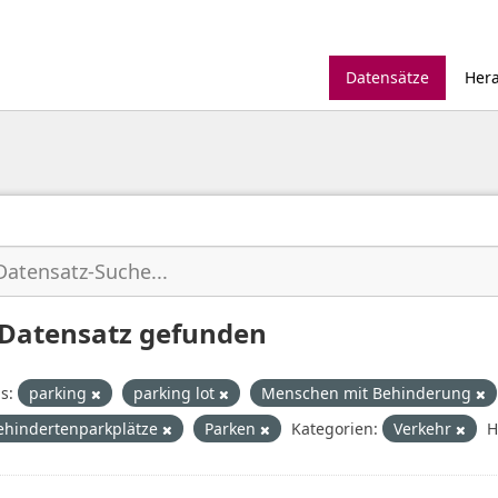
Datensätze
Her
 Datensatz gefunden
s:
parking
parking lot
Menschen mit Behinderung
ehindertenparkplätze
Parken
Kategorien:
Verkehr
H