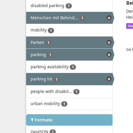
Be
disabled parking
1
Der
Hei
Menschen mit Behind...
1
Ge
mobility
1
Parken
1
Sie
parking
1
parking availability
1
parking lot
1
people with disabil...
1
urban mobility
1
Formate
GeoJSON
1