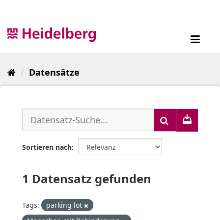
Überspringen
zum
Inhalt
Toggl
navig
Datensätze
Sortieren nach
1 Datensatz gefunden
Tags:
parking lot