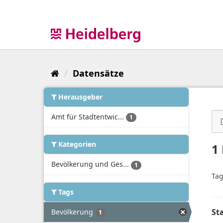
Überspringen
zum
Inhalt
Datensätze
Herausgeber
Amt für Stadtentwic...
1
Kategorien
1
Bevölkerung und Ges...
1
Tag
Tags
St
Bevölkerung
1