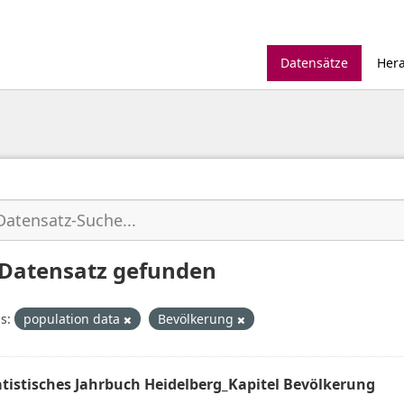
Datensätze
Her
 Datensatz gefunden
s:
population data
Bevölkerung
atistisches Jahrbuch Heidelberg_Kapitel Bevölkerung