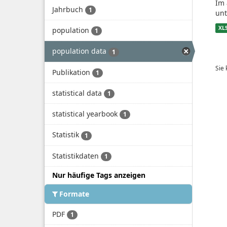
Im 
Jahrbuch
1
unt
XL
population
1
population data
1
Sie
Publikation
1
statistical data
1
statistical yearbook
1
Statistik
1
Statistikdaten
1
Nur häufige Tags anzeigen
Formate
PDF
1