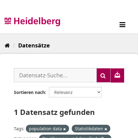
Überspringen
zum
Inhalt
Toggl
navig
Datensätze
Sortieren nach
1 Datensatz gefunden
Tags:
population data
Statistikdaten