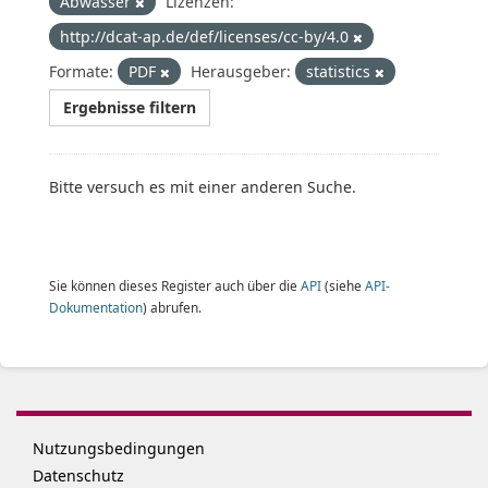
Abwasser
Lizenzen:
http://dcat-ap.de/def/licenses/cc-by/4.0
Formate:
PDF
Herausgeber:
statistics
Ergebnisse filtern
Bitte versuch es mit einer anderen Suche.
Sie können dieses Register auch über die
API
(siehe
API-
Dokumentation
) abrufen.
Nutzungsbedingungen
Datenschutz