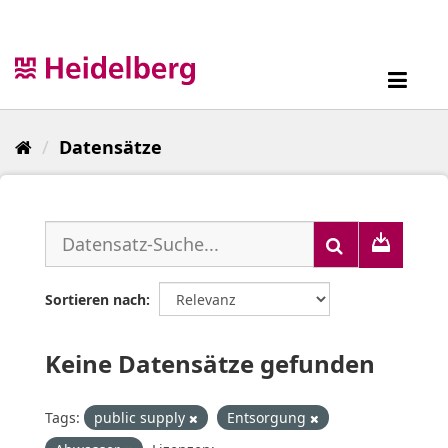
Überspringen
zum
Inhalt
Toggl
navig
Datensätze
Sortieren nach
Keine Datensätze gefunden
Tags:
public supply
Entsorgung