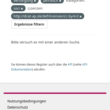
Versorgung
Jahrbuch
Kategorien:
soci
Lizenzen:
http://dcat-ap.de/def/licenses/cc-by/4.0
Ergebnisse filtern
Bitte versuch es mit einer anderen Suche.
Sie können dieses Register auch über die
API
(siehe
API-
Dokumentation
) abrufen.
Nutzungsbedingungen
Datenschutz