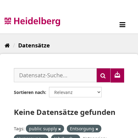
Überspringen
zum
Inhalt
Toggl
navig
Datensätze
Sortieren nach
Keine Datensätze gefunden
Tags:
public supply
Entsorgung