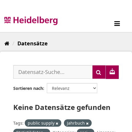
Überspringen
zum
Inhalt
Toggl
navig
Datensätze
Sortieren nach
Keine Datensätze gefunden
Tags:
public supply
Jahrbuch