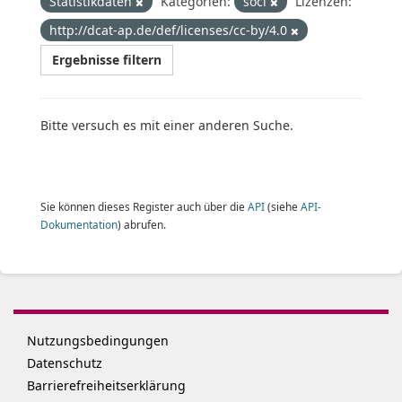
Statistikdaten
Kategorien:
soci
Lizenzen:
http://dcat-ap.de/def/licenses/cc-by/4.0
Ergebnisse filtern
Bitte versuch es mit einer anderen Suche.
Sie können dieses Register auch über die
API
(siehe
API-
Dokumentation
) abrufen.
Nutzungsbedingungen
Datenschutz
Barrierefreiheitserklärung