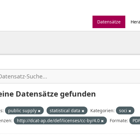
Datensätze
Her
eine Datensätze gefunden
s:
public supply
statistical data
Kategorien:
soci
enzen:
http://dcat-ap.de/def/licenses/cc-by/4.0
Formate:
PD