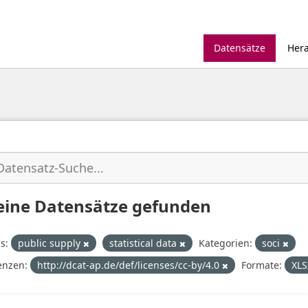
Datensätze
Her
eine Datensätze gefunden
s:
public supply
statistical data
Kategorien:
soci
enzen:
http://dcat-ap.de/def/licenses/cc-by/4.0
Formate:
XL