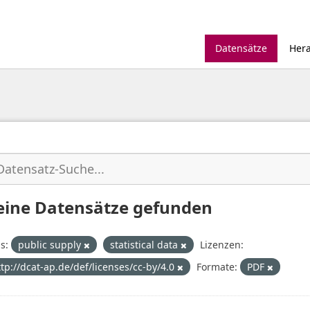
Datensätze
Her
eine Datensätze gefunden
s:
public supply
statistical data
Lizenzen:
ttp://dcat-ap.de/def/licenses/cc-by/4.0
Formate:
PDF