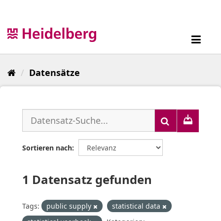
Überspringen
zum
Inhalt
Toggl
navig
Datensätze
Sortieren nach
1 Datensatz gefunden
Tags:
public supply
statistical data