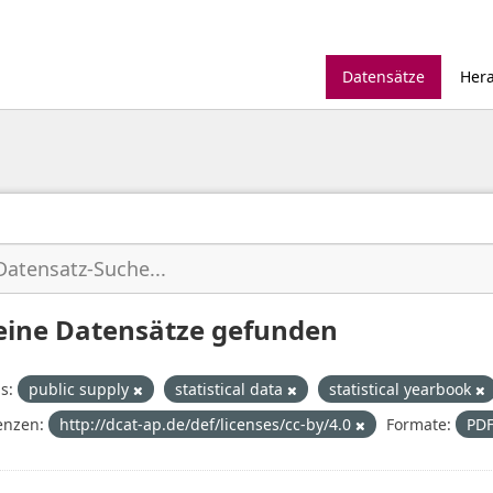
Datensätze
Her
eine Datensätze gefunden
s:
public supply
statistical data
statistical yearbook
enzen:
http://dcat-ap.de/def/licenses/cc-by/4.0
Formate:
PD