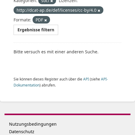
Kategorien:
soci
Lizenzen:
http://dcat-ap.de/def/licenses/cc-by/4.0
Formate:
PDF
Ergebnisse filtern
Bitte versuch es mit einer anderen Suche.
Sie können dieses Register auch über die
API
(siehe
API-
Dokumentation
) abrufen.
Nutzungsbedingungen
Datenschutz