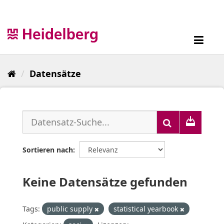
Überspringen
zum
Inhalt
Toggl
navig
Datensätze
Sortieren nach
Keine Datensätze gefunden
Tags:
public supply
statistical yearbook