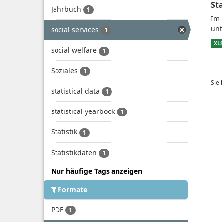
St
Jahrbuch
1
Im 
unt
social services
1
XL
social welfare
1
Soziales
1
Sie
statistical data
1
statistical yearbook
1
Statistik
1
Statistikdaten
1
Nur häufige Tags anzeigen
Formate
PDF
1