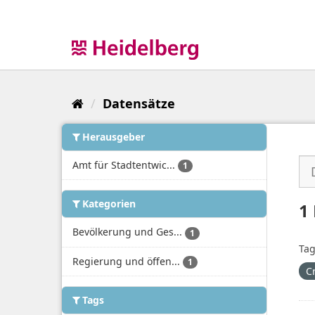
Überspringen
zum
Inhalt
Datensätze
Herausgeber
Amt für Stadtentwic...
1
Kategorien
1
Bevölkerung und Ges...
1
Tag
Regierung und öffen...
1
C
Tags