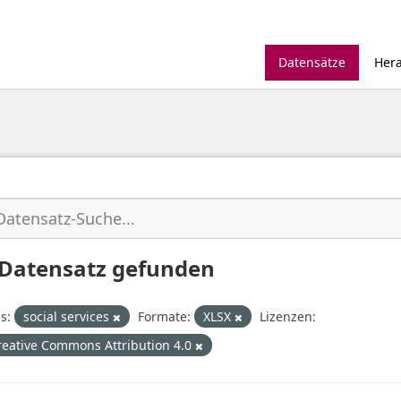
Datensätze
Her
 Datensatz gefunden
s:
social services
Formate:
XLSX
Lizenzen:
reative Commons Attribution 4.0