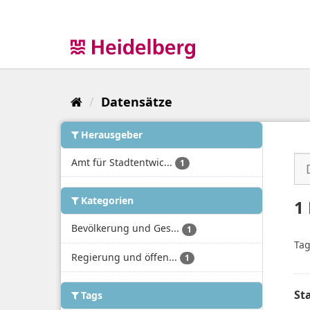
Überspringen
zum
Inhalt
Datensätze
Herausgeber
Amt für Stadtentwic...
1
Kategorien
1
Bevölkerung und Ges...
1
Tag
Regierung und öffen...
1
St
Tags