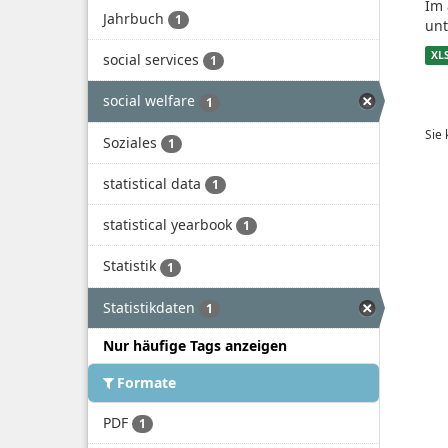
Im 
Jahrbuch
1
unt
XL
social services
1
social welfare
1
Sie
Soziales
1
statistical data
1
statistical yearbook
1
Statistik
1
Statistikdaten
1
Nur häufige Tags anzeigen
Formate
PDF
1