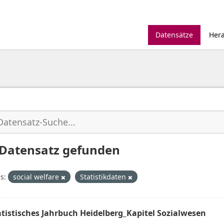
Datensätze
Her
 Datensatz gefunden
s:
social welfare
Statistikdaten
atistisches Jahrbuch Heidelberg_Kapitel Sozialwesen