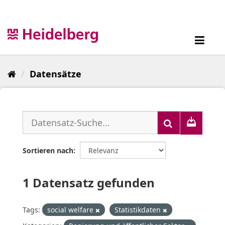
Überspringen
zum
Inhalt
Toggl
navig
Datensätze
Sortieren nach
1 Datensatz gefunden
Tags:
social welfare
Statistikdaten