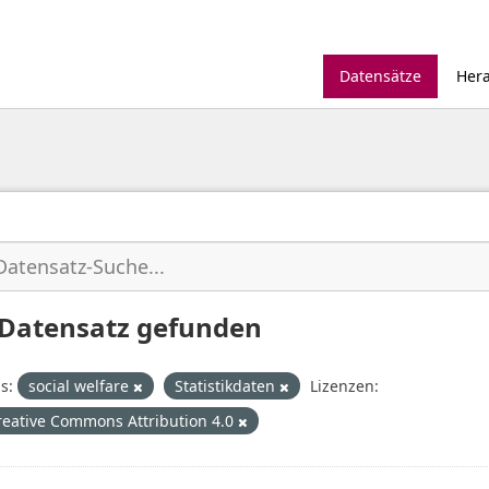
Datensätze
Her
 Datensatz gefunden
s:
social welfare
Statistikdaten
Lizenzen:
reative Commons Attribution 4.0