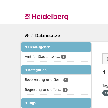
Überspringen
zum
Inhalt
Datensätze
Herausgeber
Amt für Stadtentwic...
1
Kategorien
1
Bevölkerung und Ges...
1
Tag
Regierung und öffen...
1
C
Tags