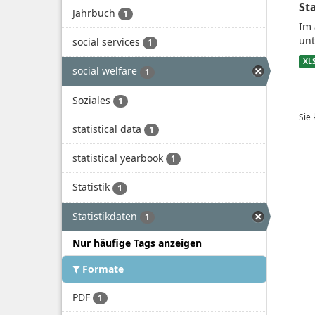
St
Jahrbuch
1
Im 
unt
social services
1
XL
social welfare
1
Soziales
1
Sie
statistical data
1
statistical yearbook
1
Statistik
1
Statistikdaten
1
Nur häufige Tags anzeigen
Formate
PDF
1